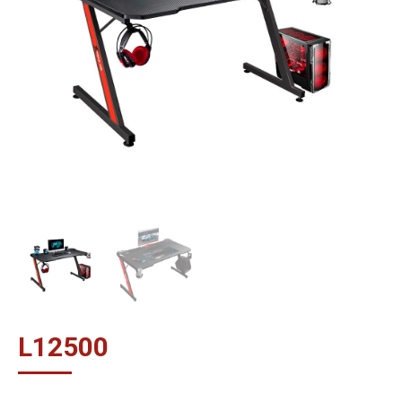
L
12500