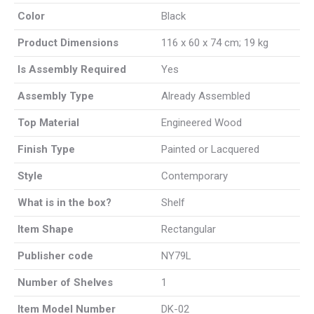
Color
‎Black
Product Dimensions
‎116 x 60 x 74 cm; 19 kg
Is Assembly Required
‎Yes
Assembly Type
‎Already Assembled
Top Material
‎Engineered Wood
Finish Type
‎Painted or Lacquered
Style
‎Contemporary
What is in the box?
‎Shelf
Item Shape
‎Rectangular
Publisher code
‎NY79L
Number of Shelves
‎1
Item Model Number
‎DK-02