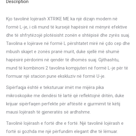
Description
quantity
Kjo tavolinë lojërash XTRIKE ME ka një dizajn modern në
formë L-je, i cili mund të kursejë hapësirë në mënyrë efektive
dhe të shfrytëzojë plotësisht zonën e shtëpisë dhe zyrës suaj.
Tavolina e lojërave në formë L përshtatet mirë në çdo cep dhe
mbush skajet e zonës pranë murit, duke sjellë më shumë
hapësirë përdorimi në qendër të dhomës suaj. Gjithashtu,
mund të kombinoni 2 tavolina kompjuteri në formë L-je për të
formuar një stacion pune ekskluziv në formë U-je.
Sipërfaqja është e teksturuar imët me mijëra pika
mikroskopike me dendësi të lartë që reflektojnë dritën, duke
krijuar sipërfaqen perfekte për aftësitë e gjurmimit të këtij
mausi lojërash të gjeneratës së ardhshme.
Tavolinë lojërash e fortë dhe e fortë. Një tavolinë lojërash e
fortë si gozhda me një përfundim elegant dhe të lëmuar.