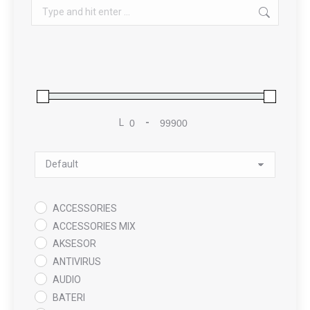
Search:
L
-
Minimum Price
Maximum Price
Sort Products
ACCESSORIES
ACCESSORIES MIX
AKSESOR
ANTIVIRUS
AUDIO
BATERI