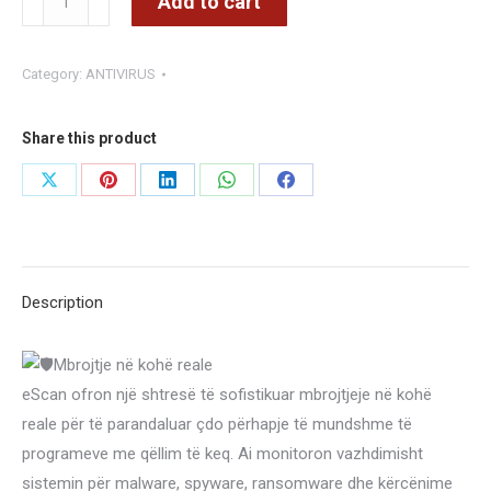
Add to cart
eScan
Internet
Category:
ANTIVIRUS
Security
Suite
-
Share this product
v22
Share
Share
Share
Share
Share
(Cyber
on
on
on
on
on
Vaccine
Edition)
X
Pinterest
LinkedIn
WhatsApp
Facebook
quantity
Description
Mbrojtje në kohë reale
eScan ofron një shtresë të sofistikuar mbrojtjeje në kohë
reale për të parandaluar çdo përhapje të mundshme të
programeve me qëllim të keq. Ai monitoron vazhdimisht
sistemin për malware, spyware, ransomware dhe kërcënime