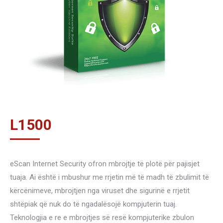
L
1500
eScan Internet Security ofron mbrojtje të plotë për pajisjet
tuaja. Ai është i mbushur me rrjetin më të madh të zbulimit të
kërcënimeve, mbrojtjen nga viruset dhe sigurinë e rrjetit
shtëpiak që nuk do të ngadalësojë kompjuterin tuaj.
Teknologjia e re e mbrojtjes së resë kompjuterike zbulon