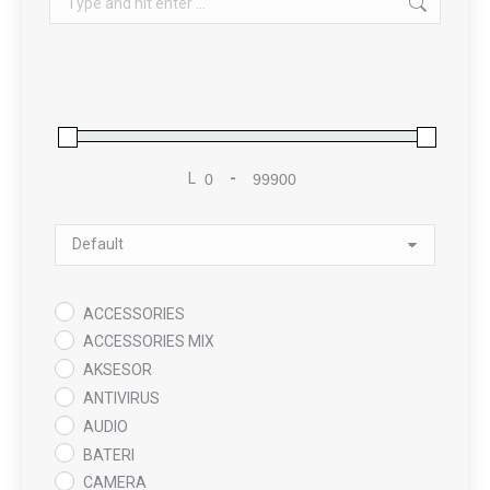
L
-
Minimum Price
Maximum Price
Sort Products
ACCESSORIES
ACCESSORIES MIX
AKSESOR
ANTIVIRUS
AUDIO
BATERI
CAMERA