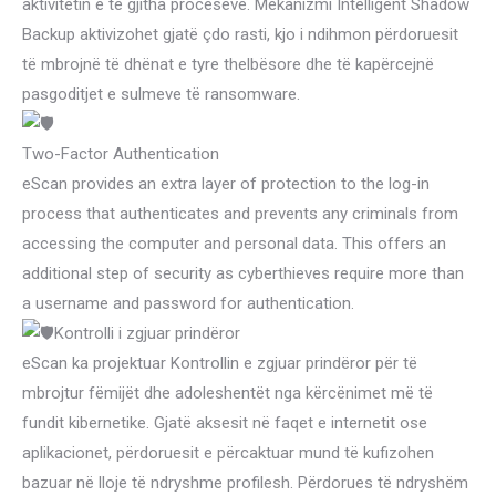
aktivitetin e të gjitha proceseve. Mekanizmi Intelligent Shadow
Backup aktivizohet gjatë çdo rasti, kjo i ndihmon përdoruesit
të mbrojnë të dhënat e tyre thelbësore dhe të kapërcejnë
pasgoditjet e sulmeve të ransomware.
Two-Factor Authentication
eScan provides an extra layer of protection to the log-in
process that authenticates and prevents any criminals from
accessing the computer and personal data. This offers an
additional step of security as cyberthieves require more than
a username and password for authentication.
Kontrolli i zgjuar prindëror
eScan ka projektuar Kontrollin e zgjuar prindëror për të
mbrojtur fëmijët dhe adoleshentët nga kërcënimet më të
fundit kibernetike. Gjatë aksesit në faqet e internetit ose
aplikacionet, përdoruesit e përcaktuar mund të kufizohen
bazuar në lloje të ndryshme profilesh. Përdorues të ndryshëm