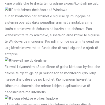
kanë profile dhe të drejta të ndryshme aksesi/kontrolli në ueb.
Përditësimet thelbësore të Windows
eScan kontrollon për arnimet e sigurisë që mungojnë në
sistemin operativ duke përputhur arnimet e instaluara me
listën e arnimeve të lëshuara në bazën e të dhënave. Pas
krahasimit të të dy arnimeve, ai instalon arna kritike të sigurisë
të Windows që mungojnë. Kjo ndihmon që sistemi të qëndrojë
larg kërcënimeve më të fundit dhe të ruajë sigurinë e rrjetit të
shtëpisë.
Firewall me dy drejtime
Firewall i dyanshëm eScan filtron të gjitha kërkesat hyrëse dhe
dalëse të rrjetit, gjë që ju mundëson të monitoroni çdo lidhje
hyrëse dhe dalëse që po krijohet. Kjo i pengon hakerët të
lidhen me sistemin dhe mbron lidhjen e aplikacioneve të
padëshiruara me internetin.
Siguri efektive e pikës fundore
eScan siguron mbrojtje nga kërcënimet e njohura dhe të