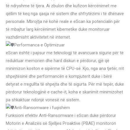
të ndryshme të tjera. Ai zbulon dhe kufizon kërcënimet me
qëllim të keq nga qasja në sistem dhe shfrytëzimi i të dhënave
personale. Mbrojtja në kohë reale e eScan ka potencialin për
të mbajtur larg kërcënimet kibernetike duke monitoruar
vazhdimisht aktivitetet në internet.
Performanca e Optimizuar
eScan është i pajisur me teknologji të avancuara sigurie për të
reduktuar memorien dhe hard diskun e përdorur, gjë që
minimizon koston e sipërme të CPU-së. Kjo, nga ana tjetër, rrit
shpejtësinë dhe performancën e kompjuterit duke i bërë
detyrat e rregullta të shpejta dhe të sigurta. Për më tepër, duke
përdorur teknologjinë e cache-it, koha e skanimit minimizohet
pa shkaktuar ndonjë vonesë në sistem.
Anti-Ransomware i fuqishëm
Funksioni efektiv Anti-Ransomware i eScan duke përdorur
Motorin e Analizës së Sjelljes Proaktive (PBAE) monitoron