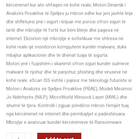
kërcënimet kur ato shfaqen në kohë reale, Motori Dinamik i
Analizës Proaktive të Sjelljes ju mbron edhe kur jeni jashtë linje
dhe shfletuesi ynë i sigurt i krijuar me porosi ofron siguri të
lartë dhe mbrojtje të fortë kur bëni blerje dhe pagesa në
internet. Ekziston një mbrojtje e sofistikuar me shtresa në
kohë reale që monitoron kompjuterin kundër malware, duke
mbajtur aplikacionin dhe të dhënat tuaja të sigurta.
Motori ynë i fuqishëm i skanimit ofron siguri kundër sulmeve
malware të njohur dhe të panjohur, phishing dhe viruseve në
kohë reale. eScan ISS është i pajisur me teknologji futuriste si
Motori i Analizës së Sjelljes Proaktive (PBAE), Modeli Mësimor
Jo Ndërhyrës (NILP), MicroWorld Winsock Layer (MWL) dhe
shumë të tjera. Kontrolli i zgjuar prindëror mbron fëmijët tuaj
nga kërcënimet në internet dhe përmbajtjet e padëshiruara.
Mbrojtje e avancuar kundër kërcënimeve të Ransomware
ANTIVIRUS