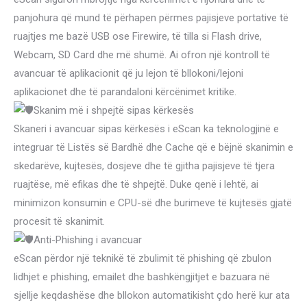
panjohura që mund të përhapen përmes pajisjeve portative të
ruajtjes me bazë USB ose Firewire, të tilla si Flash drive,
Webcam, SD Card dhe më shumë. Ai ofron një kontroll të
avancuar të aplikacionit që ju lejon të bllokoni/lejoni
aplikacionet dhe të parandaloni kërcënimet kritike.
Skanim më i shpejtë sipas kërkesës
Skaneri i avancuar sipas kërkesës i eScan ka teknologjinë e
integruar të Listës së Bardhë dhe Cache që e bëjnë skanimin e
skedarëve, kujtesës, dosjeve dhe të gjitha pajisjeve të tjera
ruajtëse, më efikas dhe të shpejtë. Duke qenë i lehtë, ai
minimizon konsumin e CPU-së dhe burimeve të kujtesës gjatë
procesit të skanimit.
Anti-Phishing i avancuar
eScan përdor një teknikë të zbulimit të phishing që zbulon
lidhjet e phishing, emailet dhe bashkëngjitjet e bazuara në
sjellje keqdashëse dhe bllokon automatikisht çdo herë kur ata