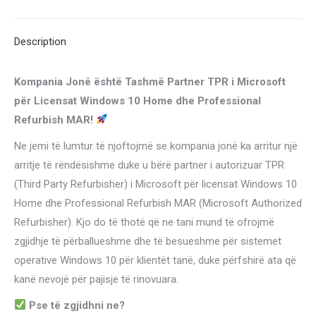
Key
X
Pinterest
LinkedIn
WhatsApp
Facebook
–
Description
1
PC
Kompania Jonë është Tashmë Partner TPR i Microsoft
quantity
për Licensat Windows 10 Home dhe Professional
Refurbish MAR!
Ne jemi të lumtur të njoftojmë se kompania jonë ka arritur një
arritje të rëndësishme duke u bërë partner i autorizuar TPR
(Third Party Refurbisher) i Microsoft për licensat Windows 10
Home dhe Professional Refurbish MAR (Microsoft Authorized
Refurbisher). Kjo do të thotë që ne tani mund të ofrojmë
zgjidhje të përballueshme dhe të besueshme për sistemet
operative Windows 10 për klientët tanë, duke përfshirë ata që
kanë nevojë për pajisje të rinovuara.
Pse të zgjidhni ne?