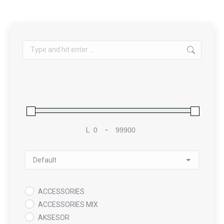
Search:
L
-
Minimum Price
Maximum Price
Sort Products
ACCESSORIES
ACCESSORIES MIX
AKSESOR