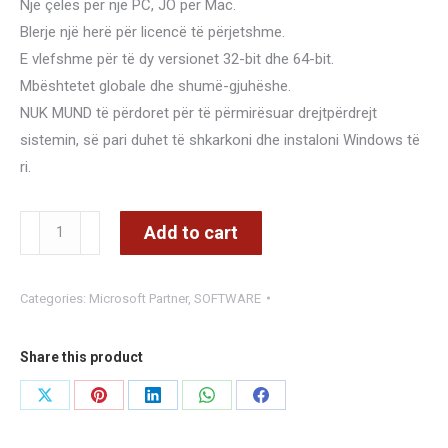
Një çelës për një PC, JO për Mac.
Blerje një herë për licencë të përjetshme.
E vlefshme për të dy versionet 32-bit dhe 64-bit.
Mbështetet globale dhe shumë-gjuhëshe.
NUK MUND të përdoret për të përmirësuar drejtpërdrejt
sistemin, së pari duhet të shkarkoni dhe instaloni Windows të
ri.
Microsoft
Add to cart
Authorized
Refurbisher
Categories:
Microsoft Partner
,
SOFTWARE
(MAR)
-
Windows
Share this product
10
Share
Share
Share
Share
Share
Home
on
on
on
on
on
License