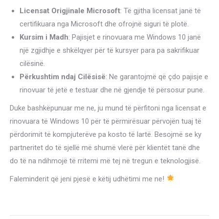
Licensat Origjinale Microsoft
: Të gjitha licensat janë të
certifikuara nga Microsoft dhe ofrojnë siguri të plotë.
Kursim i Madh
: Pajisjet e rinovuara me Windows 10 janë
një zgjidhje e shkëlqyer për të kursyer para pa sakrifikuar
cilësinë.
Përkushtim ndaj Cilësisë
: Ne garantojmë që çdo pajisje e
rinovuar të jetë e testuar dhe në gjendje të përsosur pune.
Duke bashkëpunuar me ne, ju mund të përfitoni nga licensat e
rinovuara të Windows 10 për të përmirësuar përvojën tuaj të
përdorimit të kompjuterëve pa kosto të lartë. Besojmë se ky
partneritet do të sjellë më shumë vlerë për klientët tanë dhe
do të na ndihmojë të rritemi më tej në tregun e teknologjisë.
Faleminderit që jeni pjesë e këtij udhëtimi me ne!