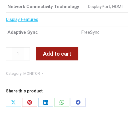
Network Connectivity Technology
DisplayPort, HDMI
Display Features
Adaptive Sync
FreeSync
MSI
Add to cart
Monitor
MAG
Category:
MONITOR
275F
IPS
FHD
Share this product
180Hz
Share
Share
Share
Share
Share
Monitor
on
on
on
on
on
27
inch
X
Pinterest
LinkedIn
WhatsApp
Facebook
quantity