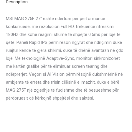
Description
MSI MAG 275F 27″ është ndërtuar për performancë
konkurruese, me rezolucion Full HD, frekuencë rifreskimi
180Hz dhe kohë reagimi shumë të shpejtë 0.5ms për lojë të
qetë. Paneli Rapid IPS përmirëson ngjyrat dhe ndriçimin duke
ruajtur kënde të gjera shikimi, duke të dhënë avantazh në çdo
lojë. Me teknologjinë Adaptive-Sync, monitori sinkronizohet
me kartën grafike për të eliminuar screen tearing dhe
ndërprerjet. Veçori si AI Vision përmirësojnë dukshmërinë në
ambjente të errëta dhe rrisin cilësinë e imazhit, duke e bërë
MAG 275F një zgjedhje të fuqishme dhe të besueshme për
përdoruesit që kërkojnë shpejtësi dhe saktësi.