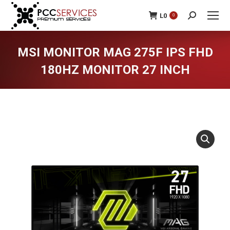
L
0
0
Search:
MSI MONITOR MAG 275F IPS FHD
180HZ MONITOR 27 INCH
You are here: