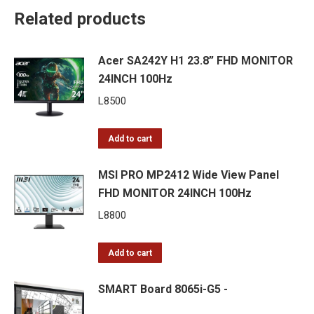
Related products
Acer SA242Y H1 23.8” FHD MONITOR
24INCH 100Hz
L
8500
Add to cart
MSI PRO MP2412 Wide View Panel
FHD MONITOR 24INCH 100Hz
L
8800
Add to cart
SMART Board 8065i-G5 -