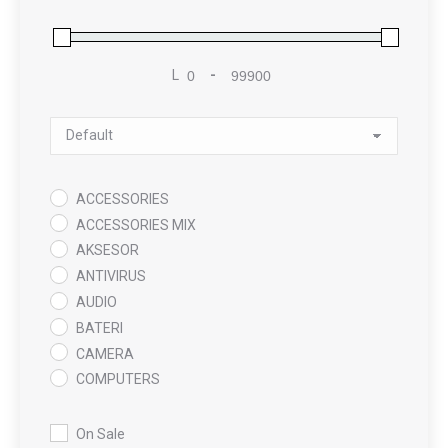
L
-
Minimum Price
Maximum Price
Sort Products
ACCESSORIES
ACCESSORIES MIX
AKSESOR
ANTIVIRUS
AUDIO
BATERI
CAMERA
COMPUTERS
COOLING PAD
DATA RECOVERY
On Sale