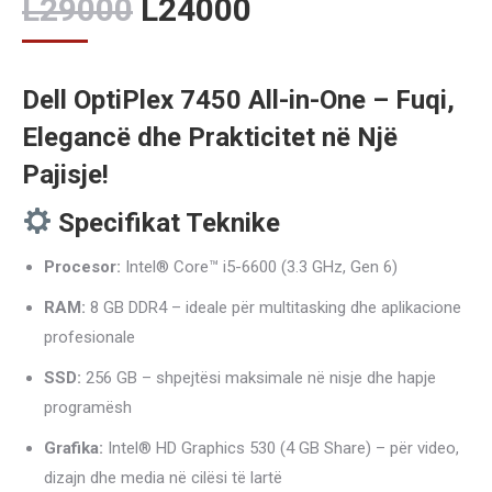
Original
Current
L
29000
L
24000
price
price
was:
is:
Dell OptiPlex 7450 All-in-One – Fuqi,
L29000.
L24000.
Elegancë dhe Prakticitet në Një
Pajisje!
Specifikat Teknike
Procesor:
Intel® Core™ i5-6600 (3.3 GHz, Gen 6)
RAM:
8 GB DDR4 – ideale për multitasking dhe aplikacione
profesionale
SSD:
256 GB – shpejtësi maksimale në nisje dhe hapje
programësh
Grafika:
Intel® HD Graphics 530 (4 GB Share) – për video,
dizajn dhe media në cilësi të lartë