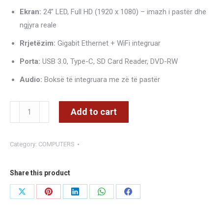
Ekran:
24” LED, Full HD (1920 x 1080) – imazh i pastër dhe
ngjyra reale
Rrjetëzim:
Gigabit Ethernet + WiFi integruar
Porta:
USB 3.0, Type-C, SD Card Reader, DVD-RW
Audio:
Boksë të integruara me zë të pastër
Dell
Add to cart
OptiPlex
7450
Category:
COMPUTERS
All-
in-
One
Share this product
-
Share
Share
Share
Share
Share
CORE
on
on
on
on
on
I