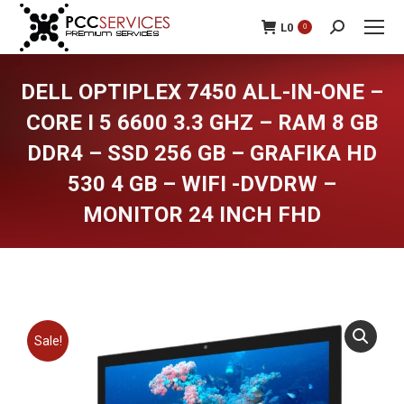
L
0
0
Search:
DELL OPTIPLEX 7450 ALL-IN-ONE –
CORE I 5 6600 3.3 GHZ – RAM 8 GB
DDR4 – SSD 256 GB – GRAFIKA HD
530 4 GB – WIFI -DVDRW –
MONITOR 24 INCH FHD
You are here:
Sale!