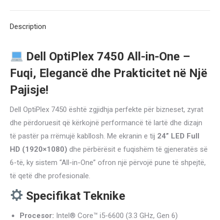
5
X
Pinterest
LinkedIn
WhatsApp
Facebook
6600
Description
3.3
GHZ
Dell OptiPlex 7450 All-in-One –
-
Fuqi, Elegancë dhe Prakticitet në Një
RAM
8
Pajisje!
GB
Dell OptiPlex 7450 është zgjidhja perfekte për bizneset, zyrat
DDR4
dhe përdoruesit që kërkojnë performancë të lartë dhe dizajn
-
të pastër pa rrëmujë kabllosh. Me ekranin e tij
24” LED Full
SSD
HD (1920×1080)
dhe përbërësit e fuqishëm të gjeneratës së
256
6-të, ky sistem “All-in-One” ofron një përvojë pune të shpejtë,
GB
të qetë dhe profesionale.
-
GRAFIKA
Specifikat Teknike
HD
Procesor:
Intel® Core™ i5-6600 (3.3 GHz, Gen 6)
530