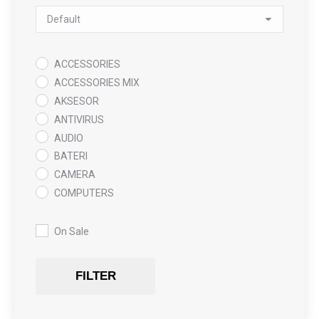
Sort Products
ACCESSORIES
ACCESSORIES MIX
AKSESOR
ANTIVIRUS
AUDIO
BATERI
CAMERA
COMPUTERS
COOLING PAD
DATA RECOVERY
On Sale
GAMING
Gaming Chair
FILTER
GRAPHICS CARD
HARDWARE