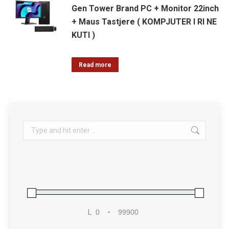
Gen Tower Brand PC + Monitor 22inch
+ Maus Tastjere ( KOMPJUTER I RI NE
KUTI )
Read more
Search:
L
-
Minimum Price
Maximum Price