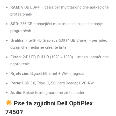
4
RAM:
8 GB DDR4 – ideale për multitasking dhe aplikacione
GB
profesionale
-
SSD:
256 GB – shpejtësi maksimale në nisje dhe hapje
WIFI
programësh
-
Grafika:
Intel® HD Graphics 530 (4 GB Share) – për video,
DVDRW
dizajn dhe media në cilësi të lartë
-
MONITOR
Ekran:
24” LED, Full HD (1920 x 1080) – imazh i pastër dhe
24
ngjyra reale
INCH
Rrjetëzim:
Gigabit Ethernet + WiFi integruar
FHD
quantity
Porta:
USB 3.0, Type-C, SD Card Reader, DVD-RW
Audio:
Boksë të integruara me zë të pastër
Pse ta zgjidhni Dell OptiPlex
7450?