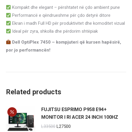
Kompakt dhe elegant – përshtatet në çdo ambient pune
Performancë e qëndrueshme për çdo detyrë ditore
Ekran i madh Full HD për produktivitet dhe komoditet vizual
Ideal për zyra, shkolla dhe përdorim shtëpiak
Dell OptiPlex 7450 – kompjuteri që kursen hapësirë,
por jo performancën!
Related products
FUJITSU ESPRIMO P958 E94+
MONITOR I RI ACER 24 INCH 100HZ
Original
Current
L
33500
L
27500