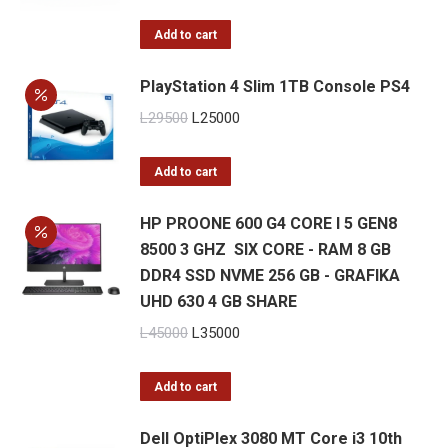
price
price
was:
is:
Add to cart
L33500.
L27500.
PlayStation 4 Slim 1TB Console PS4
Original
Current
L
29500
L
25000
price
price
was:
is:
Add to cart
L29500.
L25000.
HP PROONE 600 G4 CORE I 5 GEN8
8500 3 GHZ SIX CORE - RAM 8 GB
DDR4 SSD NVME 256 GB - GRAFIKA
UHD 630 4 GB SHARE
Original
Current
L
45000
L
35000
price
price
was:
is:
Add to cart
L45000.
L35000.
Dell OptiPlex 3080 MT Core i3 10th