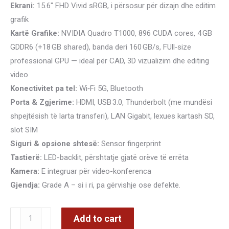
Ekrani:
15.6″ FHD Vivid sRGB, i përsosur për dizajn dhe editim
grafik
Kartë Grafike:
NVIDIA Quadro T1000, 896 CUDA cores, 4 GB
GDDR6 (+18 GB shared), banda deri 160 GB/s, FUll‑size
professional GPU — ideal për CAD, 3D vizualizim dhe editing
video
Konectivitet pa tel:
Wi‑Fi 5G, Bluetooth
Porta & Zgjerime:
HDMI, USB 3.0, Thunderbolt (me mundësi
shpejtësish të larta transferi), LAN Gigabit, lexues kartash SD,
slot SIM
Siguri & opsione shtesë:
Sensor fingerprint
Tastierë:
LED-backlit, përshtatje gjatë orëve të errëta
Kamera:
E integruar për video-konferenca
Gjendja:
Grade A – si i ri, pa gërvishje ose defekte.
HP
Add to cart
ZBOOK