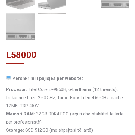
L
58000
Përshkrimi i pajisjes për website:
Procesor:
Intel Core i7‑9850H, 6‑bërthama (12 threads),
frekuencë bazë 2.60 GHz, Turbo Boost deri 4.60 GHz, cache
12 MB, TDP 45 W
Memori RAM:
32 GB DDR4 ECC (siguri dhe stabilitet të lartë
për profesionistë)
Storage:
SSD 512 GB (me shpejtësi të lartë)