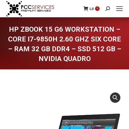
L
0
0
Search:
HP ZBOOK 15 G6 WORKSTATION –
CORE I7-9850H 2.60 GHZ SIX CORE
– RAM 32 GB DDR4 – SSD 512 GB –
NVIDIA QUADRO
You are here: