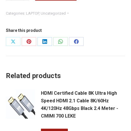
15
Categories:
LAPTOP
,
Uncategorized
G6
WORKSTATION
-
Share this product
CORE
Share
Share
Share
Share
Share
I7-
on
on
on
on
on
9850H
2.60
X
Pinterest
LinkedIn
WhatsApp
Facebook
GHZ
Related products
SIX
CORE
HDMI Certified Cable 8K Ultra High
-
Speed HDMI 2.1 Cable 8K/60Hz
RAM
4K/120Hz 48Gbps Black 2.4 Meter -
32
CMIMI 700 LEKE
GB
DDR4