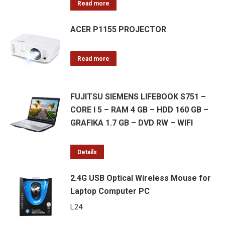
-
Read more
SSD
ACER P1155 PROJECTOR
512
GB
-
Read more
NVIDIA
QUADRO
FUJITSU SIEMENS LIFEBOOK S751 –
quantity
CORE I 5 – RAM 4 GB – HDD 160 GB –
GRAFIKA 1.7 GB – DVD RW – WIFI
Details
2.4G USB Optical Wireless Mouse for
Laptop Computer PC
L
24