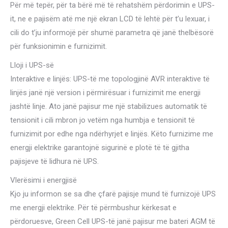
Për më tepër, për ta bërë më të rehatshëm përdorimin e UPS-
it, ne e pajisëm atë me një ekran LCD të lehtë për t’u lexuar, i
cili do t’ju informojë për shumë parametra që janë thelbësorë
për funksionimin e furnizimit.
Lloji i UPS-së
Interaktive e linjës: UPS-të me topologjinë AVR interaktive të
linjës janë një version i përmirësuar i furnizimit me energji
jashtë linje. Ato janë pajisur me një stabilizues automatik të
tensionit i cili mbron jo vetëm nga humbja e tensionit të
furnizimit por edhe nga ndërhyrjet e linjës. Këto furnizime me
energji elektrike garantojnë sigurinë e plotë të të gjitha
pajisjeve të lidhura në UPS.
Vlerësimi i energjisë
Kjo ju informon se sa dhe çfarë pajisje mund të furnizojë UPS
me energji elektrike. Për të përmbushur kërkesat e
përdoruesve, Green Cell UPS-të janë pajisur me bateri AGM të