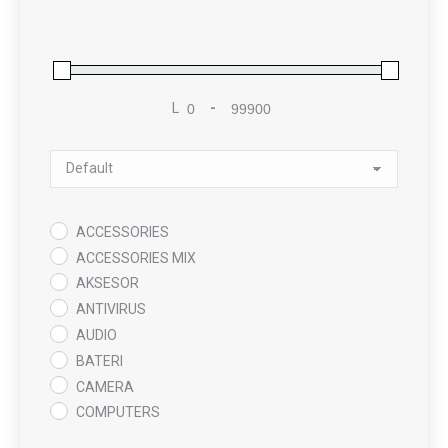
L
-
Minimum Price
Maximum Price
Sort Products
ACCESSORIES
ACCESSORIES MIX
AKSESOR
ANTIVIRUS
AUDIO
BATERI
CAMERA
COMPUTERS
COOLING PAD