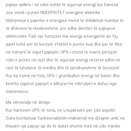
pajisje qëllimi i së cilës është të sigurojë energji kur banesa
Schuko
ose vendi i punës NDERPRITET energjinë elektrike.
2x
Ndërprerja e papritur e energjisë mund të shkaktojë humbje të
IEC
të dhënave të rëndësishme, por edhe dëmtim të pajisjeve
Sockets
elektronike. Falë një furnizimi me energji emergjente do t’ju
-
jepet kohë për të kursyer efektet e punës tuaj dhe për të fikur
11500
në mënyrë të sigurt pajisjen. UPS-i mund të marrë përsipër
LEKE
rolin e prizës në rrjet dhe të sigurojë energji rezervë edhe në
quantity
rast të luhatjeve të mëdha dhe të qëndrueshme të tensionit.
Kur ka rrymë në fole, UPS-i grumbullon energji në bateri dhe
kështu siguron pajisjet e lidhura me mbrojtjen e duhur nga
mbitensioni.
Me vëmendje në detaje
Kur hartonim UPS-të tona, ne u kujdesëm për çdo aspekt.
Duke kombinuar funksionalitetin maksimal me dizajnin unik, ne
krijuam një pajisje që do të duket shumë mirë në çdo mjedis.