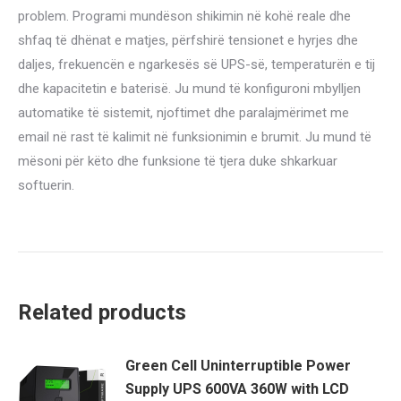
problem. Programi mundëson shikimin në kohë reale dhe
shfaq të dhënat e matjes, përfshirë tensionet e hyrjes dhe
daljes, frekuencën e ngarkesës së UPS-së, temperaturën e tij
dhe kapacitetin e baterisë. Ju mund të konfiguroni mbylljen
automatike të sistemit, njoftimet dhe paralajmërimet me
email në rast të kalimit në funksionimin e brumit. Ju mund të
mësoni për këto dhe funksione të tjera duke shkarkuar
softuerin.
Related products
Green Cell Uninterruptible Power
Supply UPS 600VA 360W with LCD