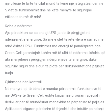
një cilësie të lartë të cilat mund të kenë një jetëgjatësi deri në
5 vjet të funksionimit dhe në këtë mënyrë të sigurojnë
efikasitetin më të mirë.
Koha e ndërrimit
Ajo përcakton se sa shpejt UPS-ja do të përgjigjet në
ndërprerjet e energjisë. Sa më e ulët të jetë vlera e saj, aq më
mirë është UPS-i. Furnizimet me energji të pandërprerë nga
Green Cell garantojnë kohën më të ulët të ndërrimit, kështu që
ata menjëherë i përgjigjen ndërprerjeve të energjisë, duke
siguruar siguri dhe siguri të plotë për dokumentet dhe pajisjet
tuaja.
Gjithmonë nën kontroll
Në mënyrë që të bëhet e mundur përdorimi i funksioneve të
një UPS-je të Green Cell, është krijuar një program special i
dedikuar për të mundësuar menaxhim të përparuar të pajisjes.
Aplikacioni siguron përdorim të thjeshtë dhe intuitiv pa ndonjë