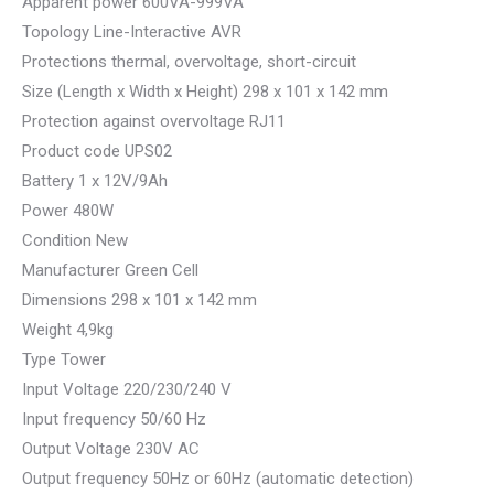
Apparent power 600VA-999VA
Topology Line-Interactive AVR
Protections thermal, overvoltage, short-circuit
Size (Length x Width x Height) 298 x 101 x 142 mm
Protection against overvoltage RJ11
Product code UPS02
Battery 1 x 12V/9Ah
Power 480W
Condition New
Manufacturer Green Cell
Dimensions 298 x 101 x 142 mm
Weight 4,9kg
Type Tower
Input Voltage 220/230/240 V
Input frequency 50/60 Hz
Output Voltage 230V AC
Output frequency 50Hz or 60Hz (automatic detection)