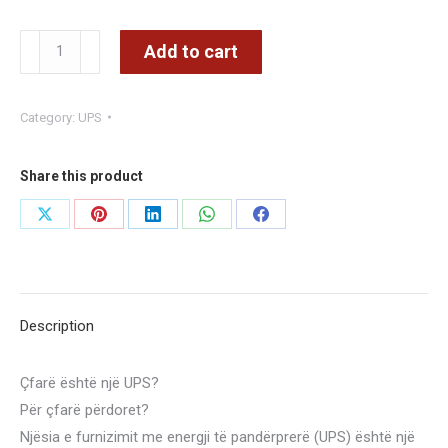
Green
Add to cart
Cell
Uninterruptible
Category:
UPS
Power
Supply
UPS
Share this product
1000VA
Share
Share
Share
Share
Share
600W
on
on
on
on
on
with
LCD
X
Pinterest
LinkedIn
WhatsApp
Facebook
Display
Description
|
EU
Çfarë është një UPS?
VERSION
Për çfarë përdoret?
|
Njësia e furnizimit me energji të pandërprerë (UPS) është një
2x