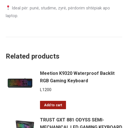
Ideal për: punë, studime, zyrë, përdorim shtëpiak apo
laptop.
Related products
Meetion K9320 Waterproof Backlit
RGB Gaming Keyboard
L
1200
Add to cart
TRUST GXT 881 ODYSS SEMI-
MECHANICAL LED GAMING KEYBOARD