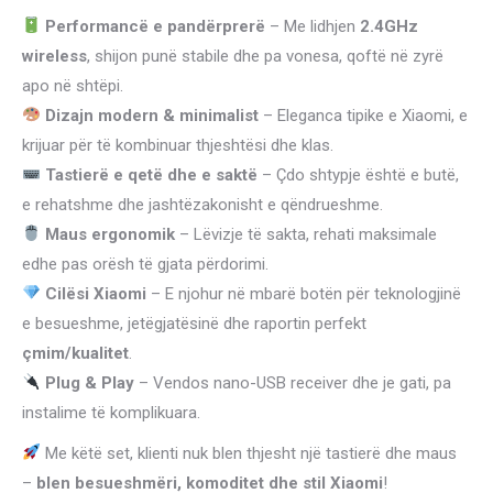
Performancë e pandërprerë
– Me lidhjen
2.4GHz
wireless
, shijon punë stabile dhe pa vonesa, qoftë në zyrë
apo në shtëpi.
Dizajn modern & minimalist
– Eleganca tipike e Xiaomi, e
krijuar për të kombinuar thjeshtësi dhe klas.
Tastierë e qetë dhe e saktë
– Çdo shtypje është e butë,
e rehatshme dhe jashtëzakonisht e qëndrueshme.
Maus ergonomik
– Lëvizje të sakta, rehati maksimale
edhe pas orësh të gjata përdorimi.
Cilësi Xiaomi
– E njohur në mbarë botën për teknologjinë
e besueshme, jetëgjatësinë dhe raportin perfekt
çmim/kualitet
.
Plug & Play
– Vendos nano-USB receiver dhe je gati, pa
instalime të komplikuara.
Me këtë set, klienti nuk blen thjesht një tastierë dhe maus
–
blen besueshmëri, komoditet dhe stil Xiaomi
!