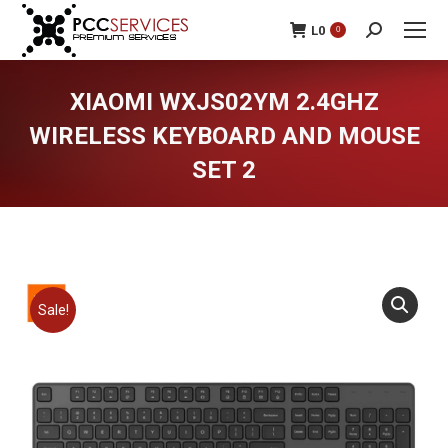
L
0
0
Search:
XIAOMI WXJS02YM 2.4GHZ
WIRELESS KEYBOARD AND MOUSE
SET 2
You are here:
Sale!