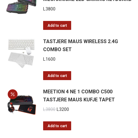
L
3800
Add to cart
TASTJERE MAUS WIRELESS 2.4G
COMBO SET
L
1600
Add to cart
MEETION 4 NE 1 COMBO C500
TASTJERE MAUS KUFJE TAPET
Original
Current
L
3800
L
3200
price
price
was:
is:
Add to cart
L3800.
L3200.