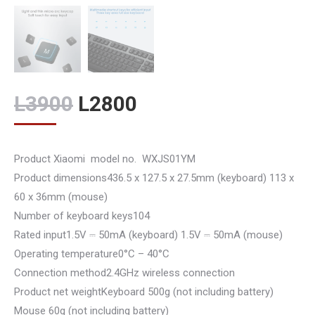
Original
Current
L
3900
L
2800
price
price
was:
is:
Product Xiaomi model no.
WXJS01YM
L3900.
L2800.
Product dimensions
436.5 x 127.5 x 27.5mm (keyboard) 113 x
60 x 36mm (mouse)
Number of keyboard keys
104
Rated input
1.5V ⎓ 50mA (keyboard) 1.5V ⎓ 50mA (mouse)
Operating temperature
0°C – 40°C
Connection method
2.4GHz wireless connection
Product net weight
Keyboard 500g (not including battery)
Mouse 60g (not including battery)