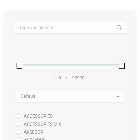
Search:
L
-
Minimum Price
Maximum Price
Sort Products
ACCESSORIES
ACCESSORIES MIX
AKSESOR