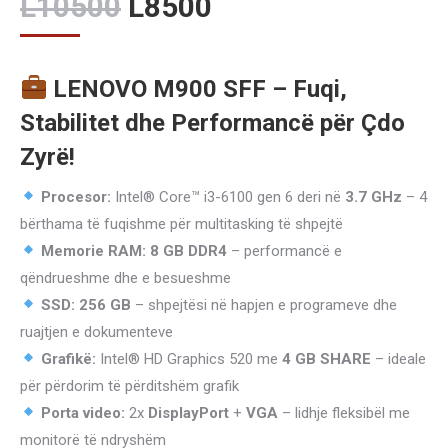
Original
Current
L
10500
L
8500
price
price
was:
is:
LENOVO M900 SFF – Fuqi,
L10500.
L8500.
Stabilitet dhe Performancë për Çdo
Zyrë!
Procesor:
Intel® Core™ i3-6100 gen 6 deri në
3.7 GHz
– 4
bërthama të fuqishme për multitasking të shpejtë
Memorie RAM:
8 GB DDR4
– performancë e
qëndrueshme dhe e besueshme
SSD:
256 GB
– shpejtësi në hapjen e programeve dhe
ruajtjen e dokumenteve
Grafikë:
Intel® HD Graphics 520 me
4 GB SHARE
– ideale
për përdorim të përditshëm grafik
Porta video:
2x
DisplayPort
+
VGA
– lidhje fleksibël me
monitorë të ndryshëm