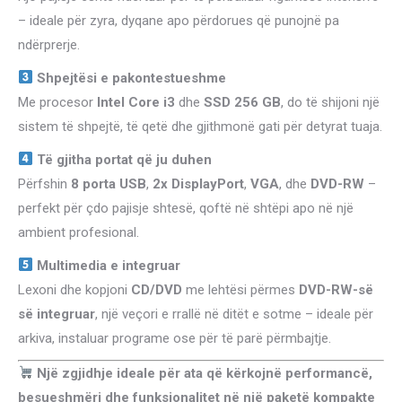
– ideale për zyra, dyqane apo përdorues që punojnë pa
4
ndërprerje.
GB
SHARE
Shpejtësi e pakontestueshme
/
Me procesor
Intel Core i3
dhe
SSD 256 GB
, do të shijoni një
DVD
sistem të shpejtë, të qetë dhe gjithmonë gati për detyrat tuaja.
RW
Të gjitha portat që ju duhen
/
Përfshin
8 porta USB
,
2x DisplayPort
,
VGA
, dhe
DVD-RW
–
FULL
perfekt për çdo pajisje shtesë, qoftë në shtëpi apo në një
GRAD
ambient profesional.
A
/
Multimedia e integruar
WINDOWS
Lexoni dhe kopjoni
CD/DVD
me lehtësi përmes
DVD-RW-së
10
së integruar
, një veçori e rrallë në ditët e sotme – ideale për
PRO
arkiva, instaluar programe ose për të parë përmbajtje.
DLA
Një zgjidhje ideale për ata që kërkojnë performancë,
quantity
besueshmëri dhe funksionalitet në një paketë kompakte