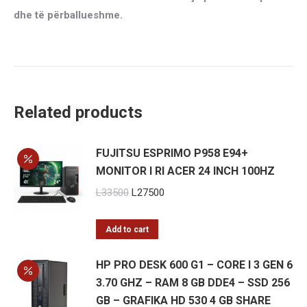
dhe të përballueshme.
Related products
FUJITSU ESPRIMO P958 E94+
MONITOR I RI ACER 24 INCH 100HZ
Original
Current
L
33500
L
27500
price
price
was:
is:
Add to cart
L33500.
L27500.
HP PRO DESK 600 G1 – CORE I 3 GEN 6
3.70 GHZ – RAM 8 GB DDE4 – SSD 256
GB – GRAFIKA HD 530 4 GB SHARE