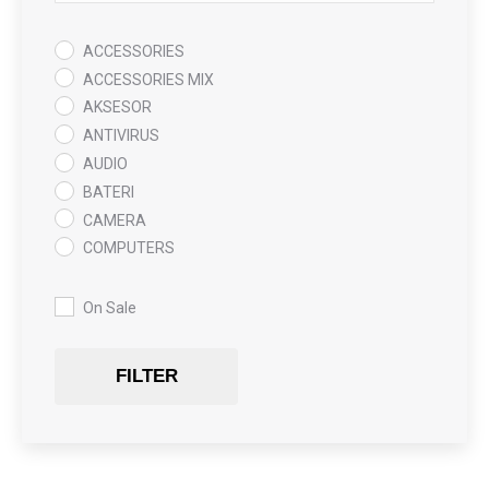
ACCESSORIES
ACCESSORIES MIX
AKSESOR
ANTIVIRUS
AUDIO
BATERI
CAMERA
COMPUTERS
COOLING PAD
DATA RECOVERY
On Sale
GAMING
Gaming Chair
FILTER
GRAPHICS CARD
HARDWARE
HDD + RAM
HEADSET