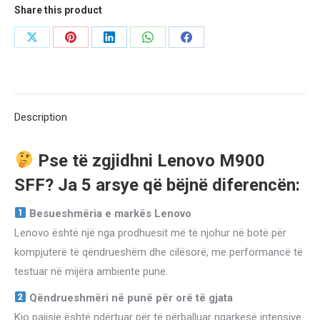
i3
Share this product
6100
Share
Share
Share
Share
Share
3.7
on
on
on
on
on
GHZ
/
X
Pinterest
LinkedIn
WhatsApp
Facebook
RAM
Description
8
GB
Pse të zgjidhni Lenovo M900
DDR4
SFF? Ja 5 arsye që bëjnë diferencën:
/
SSD
Besueshmëria e markës Lenovo
256
Lenovo është një nga prodhuesit më të njohur në botë për
GB
kompjuterë të qëndrueshëm dhe cilësorë, me performancë të
/
testuar në mijëra ambiente pune.
GRAFIKA
Qëndrueshmëri në punë për orë të gjata
HD
Kjo pajisje është ndërtuar për të përballuar ngarkesë intensive
520