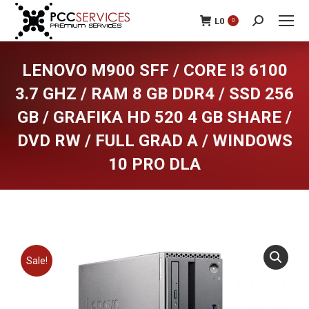
L
0
0
Search:
LENOVO M900 SFF / CORE I3 6100
3.7 GHZ / RAM 8 GB DDR4 / SSD 256
GB / GRAFIKA HD 520 4 GB SHARE /
DVD RW / FULL GRAD A / WINDOWS
10 PRO DLA
You are here:
Sale!