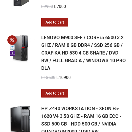
Original
Current
L
9900
L
7000
price
price
was:
is:
Add to cart
L9900.
L7000.
LENOVO M900 SFF / CORE i5 6500 3.2
GHZ / RAM 8 GB DDR4 / SSD 256 GB /
GRAFIKA HD 530 4 GB SHARE / DVD
RW / FULL GRAD A / WINDOWS 10 PRO
DLA
Original
Current
L
13500
L
10900
price
price
was:
is:
Add to cart
L13500.
L10900.
HP Z440 WORKSTATION - XEON E5-
1620 V4 3.50 GHZ - RAM 16 GB ECC -
SSD 500 GB - HDD 500 GB / NVIDIA
QUADRO M2000 / DVD RW