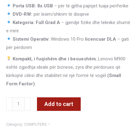
Porta USB:
8x USB
– për të gjitha pajisjet tuaja periferike
DVD-RW:
për lexim/shkrim të disqeve
Kategoria:
Full Grad A
– gjendje fizike dhe teknike shumë
e mirë
Sistemi Operativ:
Windows 10 Pro
licencuar DLA
– gati
për përdorim
Kompakt, i fuqishëm dhe i besueshëm
, Lenovo M900
është zgjedhja ideale për biznese, zyra dhe përdorues që
kërkojnë cilësi dhe stabilitet në një formë të vogël
(Small
Form Factor)
.
LENOVO
Add to cart
M900
SFF
Category:
COMPUTERS
/
CORE