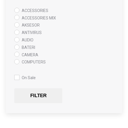
ACCESSORIES
ACCESSORIES MIX
AKSESOR
ANTIVIRUS
AUDIO
BATERI
CAMERA
COMPUTERS
COOLING PAD
DATA RECOVERY
On Sale
GAMING
Gaming Chair
FILTER
GRAPHICS CARD
HARDWARE
HDD + RAM
HEADSET