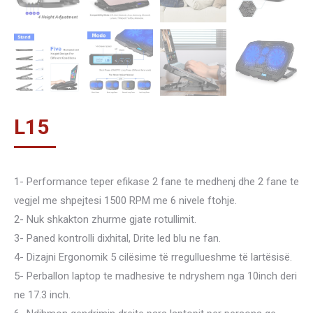
L
15
1- Performance teper efikase 2 fane te medhenj dhe 2 fane te
vegjel me shpejtesi 1500 RPM me 6 nivele ftohje.
2- Nuk shkakton zhurme gjate rotullimit.
3- Paned kontrolli dixhital, Drite led blu ne fan.
4- Dizajni Ergonomik 5 cilësime të rregullueshme të lartësisë.
5- Perballon laptop te madhesive te ndryshem nga 10inch deri
ne 17.3 inch.