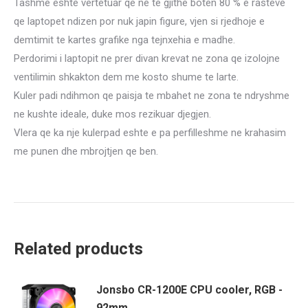
Tashme eshte vertetuar qe ne te gjithe boten 80 % e rasteve
Notebook
qe laptopet ndizen por nuk japin figure, vjen si rjedhoje e
Cooler,
demtimit te kartes grafike nga tejnxehia e madhe.
Blue
Perdorimi i laptopit ne prer divan krevat ne zona qe izolojne
Light,
ventilimin shkakton dem me kosto shume te larte.
CMIMI
Kuler padi ndihmon qe paisja te mbahet ne zona te ndryshme
1800
ne kushte ideale, duke mos rezikuar djegjen.
LEKE
Vlera qe ka nje kulerpad eshte e pa perfilleshme ne krahasim
quantity
me punen dhe mbrojtjen qe ben.
Related products
Jonsbo CR-1200E CPU cooler, RGB -
92mm