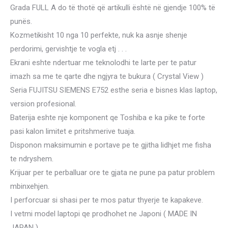
Grada FULL A do të thotë që artikulli është në gjendje 100% të
punës.
Kozmetikisht 10 nga 10 perfekte, nuk ka asnje shenje
perdorimi, gervishtje te vogla etj . . .
Ekrani eshte ndertuar me teknolodhi te larte per te patur
imazh sa me te qarte dhe ngjyra te bukura ( Crystal View )
Seria FUJITSU SIEMENS E752 esthe seria e bisnes klas laptop,
version profesional.
Baterija eshte nje komponent qe Toshiba e ka pike te forte
pasi kalon limitet e pritshmerive tuaja.
Disponon maksimumin e portave pe te gjitha lidhjet me fisha
te ndryshem.
Krijuar per te perballuar ore te gjata ne pune pa patur problem
mbinxehjen.
I perforcuar si shasi per te mos patur thyerje te kapakeve.
I vetmi model laptopi qe prodhohet ne Japoni ( MADE IN
JAPAN )