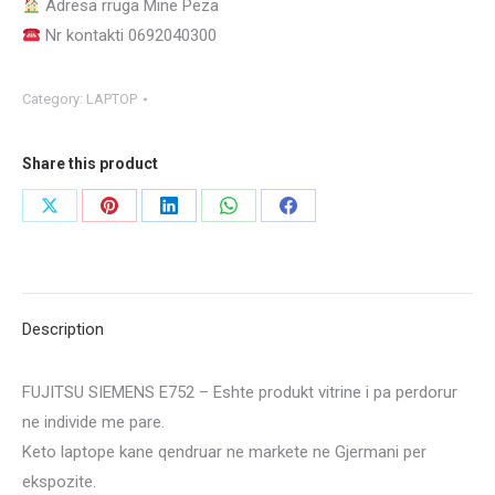
Adresa rruga Mine Peza
Nr kontakti 0692040300
Category:
LAPTOP
Share this product
Share
Share
Share
Share
Share
on
on
on
on
on
X
Pinterest
LinkedIn
WhatsApp
Facebook
Description
FUJITSU SIEMENS E752 – Eshte produkt vitrine i pa perdorur
ne individe me pare.
Keto laptope kane qendruar ne markete ne Gjermani per
ekspozite.