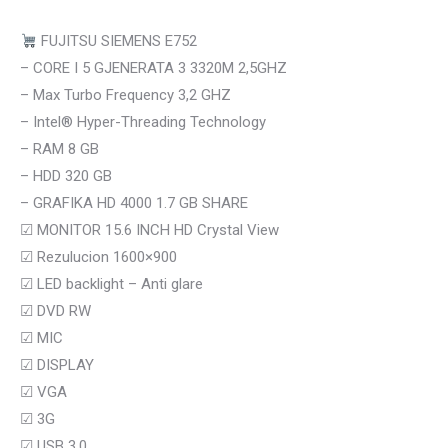
FUJITSU SIEMENS E752
– CORE I 5 GJENERATA 3 3320M 2,5GHZ
– Max Turbo Frequency 3,2 GHZ
– Intel® Hyper-Threading Technology
– RAM 8 GB
– HDD 320 GB
– GRAFIKA HD 4000 1.7 GB SHARE
☑
MONITOR 15.6 INCH HD Crystal View
☑
Rezulucion 1600×900
☑
LED backlight – Anti glare
☑
DVD RW
☑
MIC
☑ DISPLAY
☑ VGA
☑
3G
☑
USB 3.0