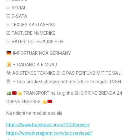
☑
SERIAL
☑ E-SATA
☑
LEXUES KARTASH SD
☑
TASTJERE NUMERIKE
☑
BATERI POTHUAJSE E RE
IMPORTUAR NGA GERMANY
– GARANCIA 6 MUAJ
🛠 ASISTENCE TEKNIKE DHE PAS PERFUNDIMIT TE SAJ.
– Cdo produkt shoqerohet me fature te regullt TVSH
TRANSPORT ne te gjithe SHQIPRINE BRENDA 24
OREVE EKSPRES
Na ndiqni ne mediat sociale
https://www.facebook.com/PCCService/
https://www.instagram.com/
pccserviceal/