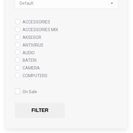
Sort Products
ACCESSORIES
ACCESSORIES MIX
AKSESOR
ANTIVIRUS
AUDIO
BATERI
CAMERA
COMPUTERS
COOLING PAD
DATA RECOVERY
On Sale
GAMING
Gaming Chair
FILTER
GRAPHICS CARD
HARDWARE
HDD + RAM