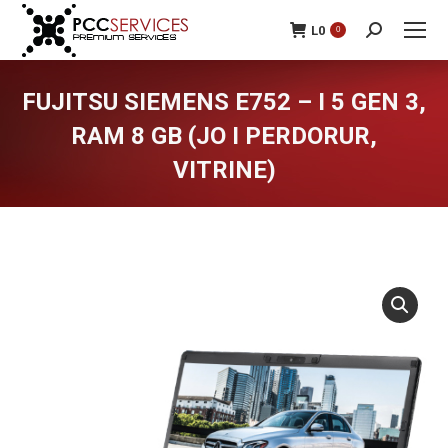
L
0
0
Search:
FUJITSU SIEMENS E752 – I 5 GEN 3,
RAM 8 GB (JO I PERDORUR,
VITRINE)
You are here: